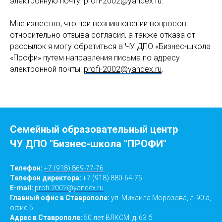
электронную почту: profi-2002@yandex.ru.
Мне известно, что при возникновении вопросов
относительно отзыва согласия, а также отказа от
рассылок я могу обратиться в ЧУ ДПО «Бизнес-школа
«Профи» путем направления письма по адресу
электронной почты:
profi-2002@yandex.ru
.
Семейный образовательный центр
ЧУ ДПО "Бизнес-школа "ПРОФИ"
Телефон:
+7 (918) 869-77-76
Телефон директора:
+7 (918) 880-64-75
E-mail:
profi-2002@yandex.ru
Главный офис в Ставрополе:
ул. Михаила Морозова, д. 90 а,
офис 5
Адрес в Ставрополе:
50 лет ВЛКСМ, д. 63 б